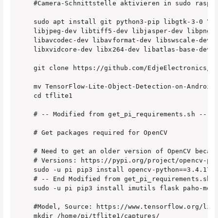
#Camera-Schnittstelle aktivieren in sudo raspi-
sudo apt install git python3-pip libgtk-3-0 \

libjpeg-dev libtiff5-dev libjasper-dev libpng-d
libavcodec-dev libavformat-dev libswscale-dev l
libxvidcore-dev libx264-dev libatlas-base-dev 

git clone https://github.com/EdjeElectronics/Te
mv TensorFlow-Lite-Object-Detection-on-Android-
cd tflite1

# -- Modified from get_pi_requirements.sh -- 

# Get packages required for OpenCV

# Need to get an older version of OpenCV becaus
# Versions: https://pypi.org/project/opencv-pyt
sudo -u pi pip3 install opencv-python==3.4.17.6
# -- End Modified from get_pi_requirements.sh -
sudo -u pi pip3 install imutils flask paho-mqtt
#Model, Source: https://www.tensorflow.org/lite
mkdir /home/pi/tflite1/captures/
